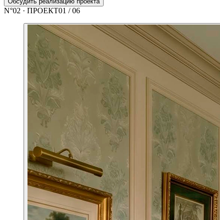
Обсудить реализацию проекта
N°
02
· ПРОЕКТ
01
/
06